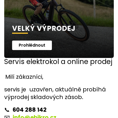
t
r
o
k
VELKÝ VÝPRODEJ
o
l
Prohlédnout
a
o
Servis elektrokol a online prodej
n
l
i
Milí zákazníci,
n
servis je uzavřen, aktuálně probíhá
e
výprodej skladových zásob.
p
r
📞
604 288 142
o
📧
info@ebikro.cz