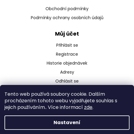
Obchodní podmínky
Podmínky ochrany osobních údajů
Můj účet
Přihlásit se
Registrace
Historie objednávek
Adresy
Odhlásit se
Tento web používá soubory cookie. Dalším
procházením tohoto webu vyjadřujete souhlas s
jejich používáním.. Více informací
zde
.
Copyright 2026
Ebikro.cz
. Všechna práva vyhrazena.
Úpravu šablony vytvořil
REJ Media
Nastavení