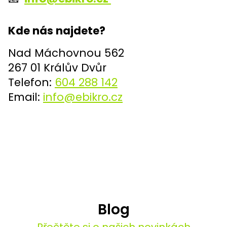
d
e
Kde nás najdete?
j
Nad Máchovnou 562
267 01 Králův Dvůr
Telefon:
604 288 142
Email:
info@ebikro.cz
Blog