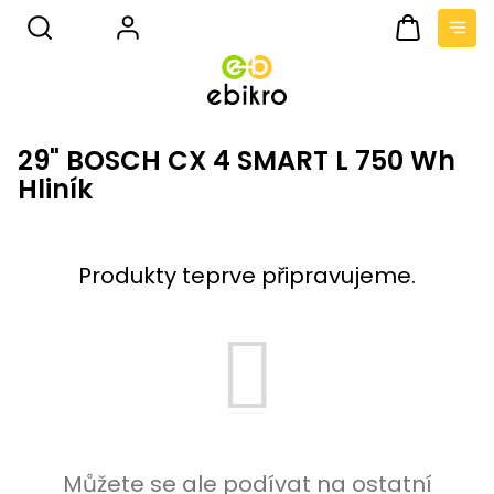
Přejít
na
obsah
Nákupní
košík
29" BOSCH CX 4 SMART L 750 Wh
Hliník
Produkty teprve připravujeme.
Můžete se ale podívat na ostatní