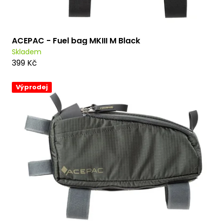
t
ů
ACEPAC - Fuel bag MKIII M Black
Skladem
399 Kč
Výprodej