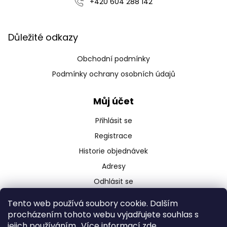
‭+420 604 288 142‬
s
u
Důležité odkazy
Obchodní podmínky
Podmínky ochrany osobních údajů
Můj účet
Přihlásit se
Registrace
Historie objednávek
Adresy
Odhlásit se
Tento web používá soubory cookie. Dalším
procházením tohoto webu vyjadřujete souhlas s
jejich používáním.. Více informací
zde
.