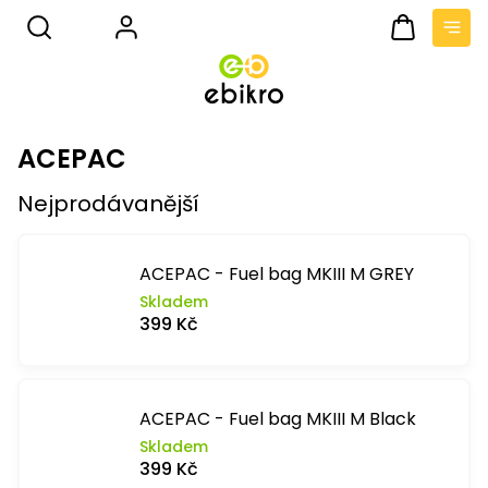
Přejít
na
obsah
Nákupní
košík
ACEPAC
Nejprodávanější
ACEPAC - Fuel bag MKIII M GREY
Skladem
399 Kč
ACEPAC - Fuel bag MKIII M Black
Skladem
399 Kč