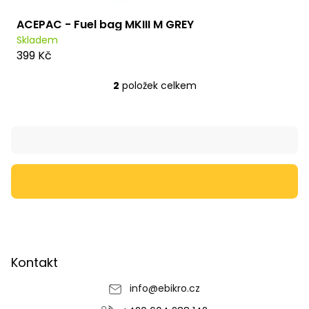
ACEPAC - Fuel bag MKIII M GREY
Skladem
399 Kč
2
položek celkem
O
v
l
Z
á
á
d
p
a
a
c
t
í
í
p
r
v
k
y
v
Kontakt
ý
p
info
@
ebikro.cz
i