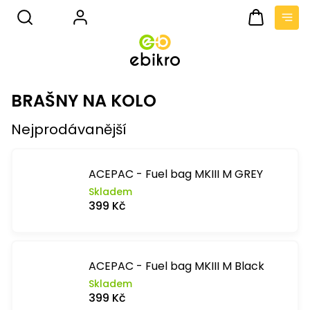
Přejít
na
obsah
Nákupní
košík
BRAŠNY NA KOLO
Nejprodávanější
ACEPAC - Fuel bag MKIII M GREY
Skladem
399 Kč
ACEPAC - Fuel bag MKIII M Black
Skladem
399 Kč