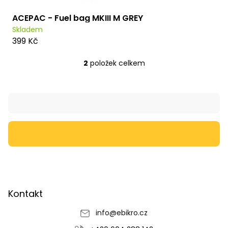
ACEPAC - Fuel bag MKIII M GREY
Skladem
399 Kč
2
položek celkem
O
v
l
Z
á
á
d
p
a
a
c
t
í
í
p
r
v
k
y
v
Kontakt
ý
p
info
@
ebikro.cz
i