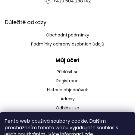
‭+420 604 288 142‬
s
u
Důležité odkazy
Obchodní podmínky
Podmínky ochrany osobních údajů
Můj účet
Přihlásit se
Registrace
Historie objednávek
Adresy
Odhlásit se
Tento web používá soubory cookie. Dalším
procházením tohoto webu vyjadřujete souhlas s
jejich používáním.. Více informací
zde
.