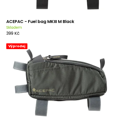
t
ů
ACEPAC - Fuel bag MKIII M Black
Skladem
399 Kč
Výprodej