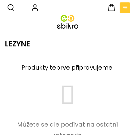
Přejít
na
obsah
Nákupní
košík
LEZYNE
Produkty teprve připravujeme.
Můžete se ale podívat na ostatní